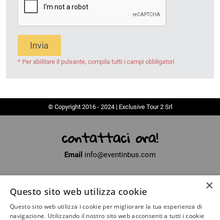
Invia
* Per abilitare il pulsante, compila tutti i campi obbligatori
© Copyright 2016 - 2024 | Exclusive Tour 2 Srl
contattaci ora!
Email
info@eventinbus.com
×
Sede legale
via Massa-Avenza, 2 - 54100 Marina di Massa (MS)
Questo sito web utilizza cookie
Partita Iva
01371040450
Questo sito web utilizza i cookie per migliorare la tua esperienza di
Iscritto al registro delle Imprese di La Spezia
navigazione. Utilizzando il nostro sito web acconsenti a tutti i cookie