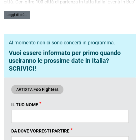
città. Con
oltre 100 città di partenza in tutta Italia
‘Eventi In Bus’
è la
Società Leader
in questo genere di servizio ed è sinonimo di
risparmio, comfort e adattabilità alle tue esigenze.
Leggi di più...
Al momento non ci sono concerti in programma.
Vuoi essere informato per primo quando
usciranno le prossime date in Italia?
SCRIVICI!
Foo Fighters
ARTISTA:
*
IL TUO NOME
*
DA DOVE VORRESTI PARTIRE