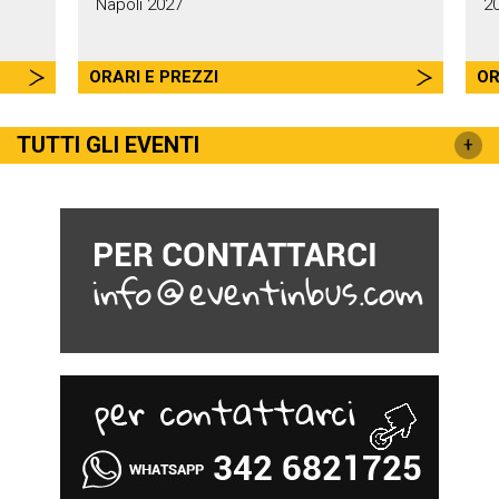
Napoli 2027
2
ORARI E PREZZI
OR
TUTTI GLI EVENTI