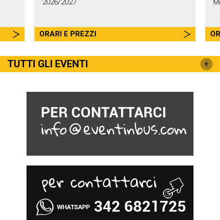
2026/2027
M
ORARI E PREZZI
OR
TUTTI GLI EVENTI