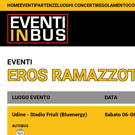
HOME
EVENTI
PARTENZE
LUOGHI CONCERTI
REGOLAMENTO
CO
EVENTI
EROS RAMAZZOT
LUOGO EVENTO
DATA
Udine - Stadio Friuli (Bluenergy)
Sabato 06-0
AUTOBUS