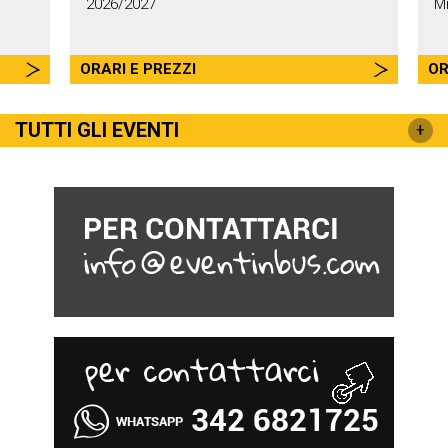
2026/2027
M
ORARI E PREZZI
OR
TUTTI GLI EVENTI