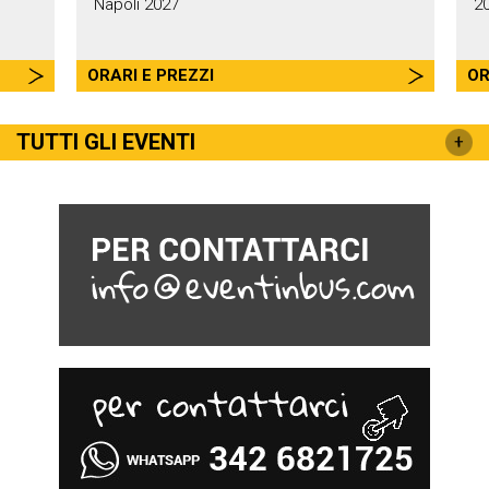
Napoli 2027
2
ORARI E PREZZI
OR
TUTTI GLI EVENTI