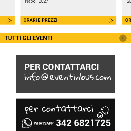
Napoli 2027
2
ORARI E PREZZI
OR
TUTTI GLI EVENTI