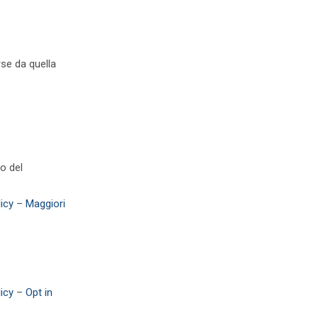
rse da quella
o del
icy
–
Maggiori
icy
–
Opt in