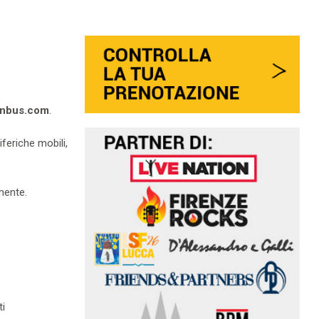
inbus.com
.
iferiche mobili,
mente.
ti