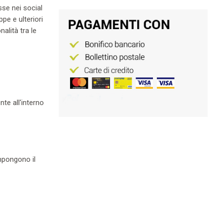
sse nei social
pe e ulteriori
alità tra le
nte all'interno
ompongono il