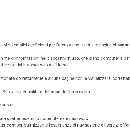
servizi semplici e efficienti per l'utenza che visiona le pagine di
event
minime di informazioni nei dispositivi in uso, che siano computer e per
 utilizzate dal browser web dell'Utente.
unzionare correttamente e alcune pagine non le visualizzerai corretta
l Sito, altri per abilitare determinate funzionalità.
tono di:
 visita quali ad esempio nome utente e password
bus.com
per ottimizzarne l'esperienza di navigazione e i servizi offer