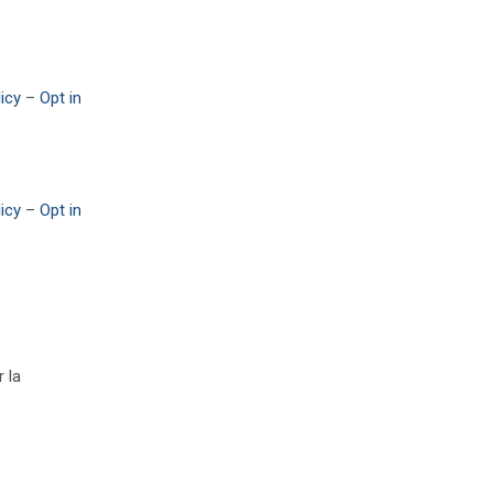
icy
–
Opt in
icy
–
Opt in
 la